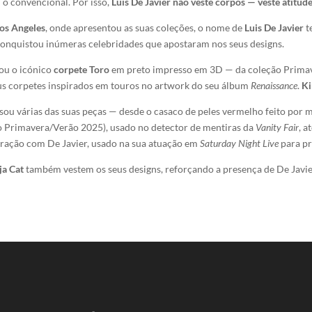
 o convencional. Por isso,
Luis De Javier não veste corpos — veste atitud
Los Angeles
, onde apresentou as suas coleções, o nome de
Luis De Javier
t
 conquistou inúmeras celebridades que apostaram nos seus designs.
sou o icónico
corpete Toro
em preto impresso em 3D — da coleção Prima
s corpetes inspirados em touros no artwork do seu álbum
Renaissance
.
Ki
 usou várias das suas peças — desde o casaco de peles vermelho feito por 
 Primavera/Verão 2025), usado no detector de mentiras da
Vanity Fair
, 
ração com De Javier, usado na sua atuação em
Saturday Night Live
para p
ja Cat
também vestem os seus designs, reforçando a presença de De Javier