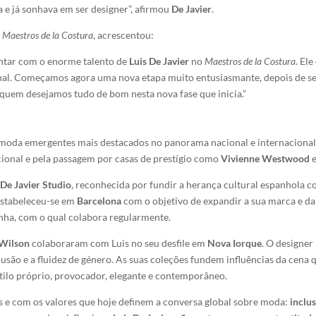
 e já sonhava em ser designer”, afirmou
De Javier
.
e
Maestros de la Costura
, acrescentou:
ntar com o enorme talento de
Luis De Javier
no
Maestros de la Costura
. El
nal. Começamos agora uma nova etapa muito entusiasmante, depois de s
a quem desejamos tudo de bom nesta nova fase que inicia.”
s
e moda emergentes mais destacados no panorama nacional e internaciona
ional e pela passagem por casas de prestígio como
Vivienne Westwood
 De Javier Studio
, reconhecida por fundir a herança cultural espanhola c
 estabeleceu-se em
Barcelona
com o objetivo de expandir a sua marca e dar
nha, com o qual colabora regularmente.
 Wilson
colaboraram com Luis no seu desfile em
Nova Iorque
. O designer
usão e a fluidez de género. As suas coleções fundem influências da cena
stilo próprio, provocador, elegante e contemporâneo.
 e com os valores que hoje definem a conversa global sobre moda:
inclu