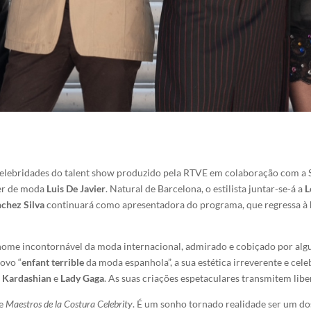
elebridades do talent show produzido pela RTVE em colaboração com a Shi
ner de moda
Luis De Javier
. Natural de Barcelona, o estilista juntar-se-á a
L
chez Silva
continuará como apresentadora do programa, que regressa à
ome incontornável da moda internacional, admirado e cobiçado por algu
ovo “
enfant terrible
da moda espanhola”, a sua estética irreverente e cel
m Kardashian
e
Lady Gaga
. As suas criações espetaculares transmitem libe
de
Maestros de la Costura Celebrity
. É um sonho tornado realidade ser um 