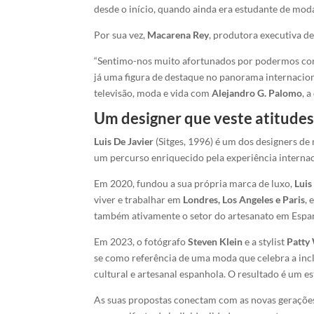
desde o início, quando ainda era estudante de moda
Por sua vez,
Macarena Rey
, produtora executiva d
“Sentimo-nos muito afortunados por podermos co
já uma figura de destaque no panorama internacio
televisão, moda e vida com
Alejandro G. Palomo
, 
Um designer que veste atitude
Luis De Javier
(Sitges, 1996) é um dos designers d
um percurso enriquecido pela experiência internac
Em 2020, fundou a sua própria marca de luxo,
Luis
viver e trabalhar em
Londres, Los Angeles e Paris
,
também ativamente o setor do artesanato em Espa
Em 2023, o fotógrafo
Steven Klein
e a stylist
Patty
se como referência de uma moda que celebra a incl
cultural e artesanal espanhola. O resultado é um e
As suas propostas conectam com as novas gerações