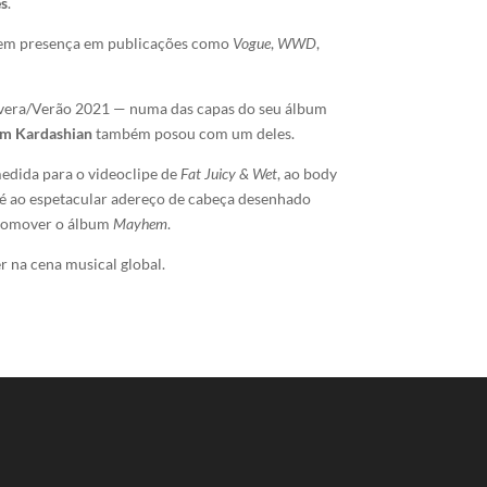
es
.
em presença em publicações como
Vogue
,
WWD
,
vera/Verão 2021 — numa das capas do seu álbum
m Kardashian
também posou com um deles.
medida para o videoclipe de
Fat Juicy & Wet
, ao body
até ao espetacular adereço de cabeça desenhado
romover o álbum
Mayhem
.
 na cena musical global.