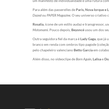
um manifesto de individualidade e uma rutura com
Para além das passerelles de
Paris, Nova Iorque e 
Dazed
ou
PAPER Magazine
. O seu universo criativo
Rosalía
, ícone de um estilo audaz e transgressor, u
Motomami
. Pouco depois,
Beyoncé
usou um dos seu
Outra seguidora fiel da marca é
Lady Gaga
, que já
branco em renda com ombros tipo pagode (coleção
pelo chapeleiro valenciano
Betto García
em colabo
Além disso, no videoclipe de
Born Again
,
Lalisa
e
Do