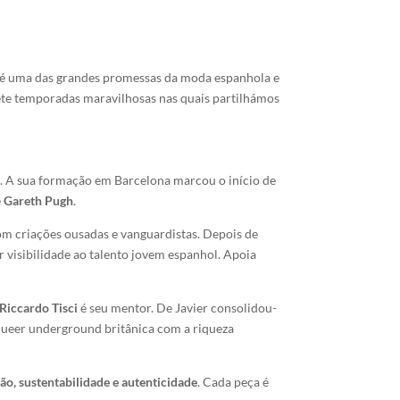
e é uma das grandes promessas da moda espanhola e
ete temporadas maravilhosas nas quais partilhámos
l. A sua formação em Barcelona marcou o início de
e
Gareth Pugh
.
om criações ousadas e vanguardistas. Depois de
 visibilidade ao talento jovem espanhol. Apoia
Riccardo Tisci
é seu mentor. De Javier consolidou-
 queer underground britânica com a riqueza
são, sustentabilidade e autenticidade
. Cada peça é