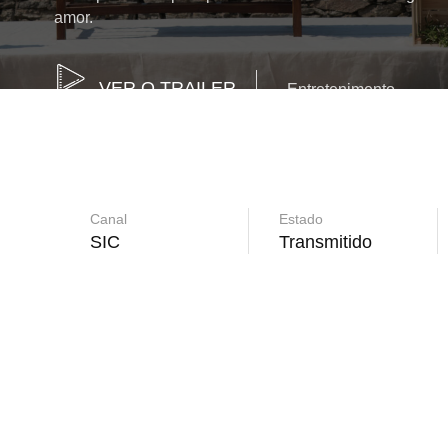
amor.
VER O TRAILER
Entretenimento
Canal
Estado
SIC
Transmitido