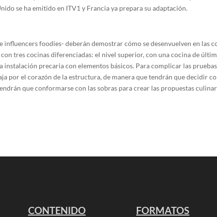
Unido se ha emitido en ITV1 y Francia ya prepara su adaptación.
 e influencers foodies- deberán demostrar cómo se desenvuelven en las c
con tres cocinas diferenciadas: el nivel superior, con una cocina de últi
 una instalación precaria con elementos básicos. Para complicar las prueba
aja por el corazón de la estructura, de manera que tendrán que decidir c
 tendrán que conformarse con las sobras para crear las propuestas culinar
CONTENIDO
FORMATOS