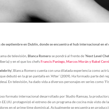
de septiembre en Dublín, donde se encuentra el hub internacional en el q
ama de televisión,
Blanca Romero
se pondrá al frente de
‘Next Level Chef
beria) y en el que los chefs
Francis Paniego, Marcos Morán y Rakel Cern
elebrity
’, Blanca Romero cuenta con una dilatada experiencia como actriz 
que debutó en la gran pantalla en ‘After’ (2009). Ha formado parte del re
abadesa’. En televisión, ha dado vida a diversos personajes en series como ‘F
toso formato internacional desarrollado por Studio Ramsay, la producto
EE.UU. protagonizó el estreno de un programa de cocina más visto de la h
adores en el prime time dominical. Actualmente se encuentra en producci