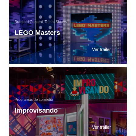
Branded Content
,
Talent Shows
LEGO Masters
Ver trailer
Programas de comedia
Improvisando
Ver trailer