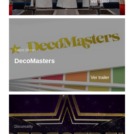
Ver trailer
Talent Shows
DecoMasters
Ver trailer
Docureality