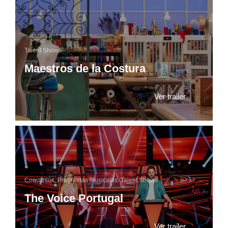
Talent Shows
Maestros de la Costura
Ver trailer
Concursos
,
Programas musicales
,
Talent Shows
The Voice Portugal
Ver trailer