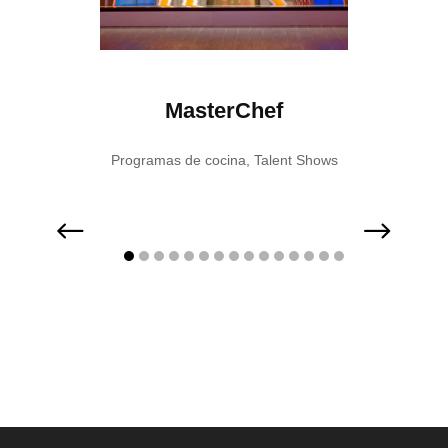
t
MasterChef
D
ent Shows
Programas de cocina
,
Talent Shows