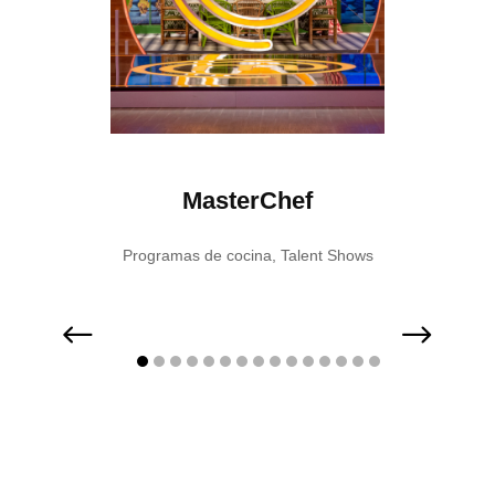
t
MasterChef
D
ent Shows
Programas de cocina
,
Talent Shows