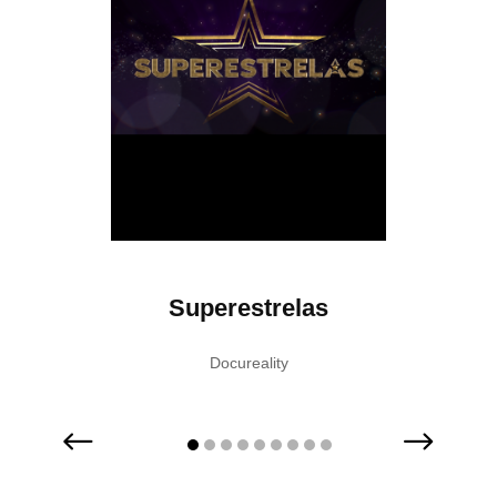
Superestrelas
Vi
Docureality