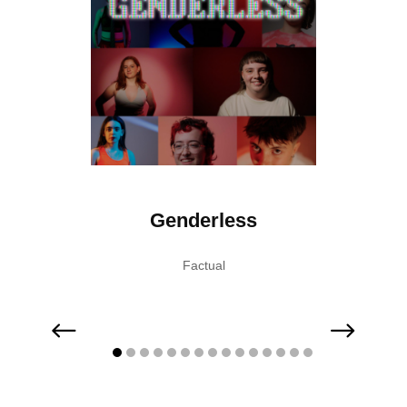
lick
Genderless
The
Factual
Concurs